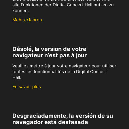
alle Funktionen der Digital Concert Hall nutzen zu
können.
Mehr erfahren
Désolé, la version de votre
navigateur n’est pas à jour
Veuillez mettre à jour votre navigateur pour utiliser
toutes les fonctionnalités de la Digital Concert
Hall.
En savoir plus
Desgraciadamente, la versión de su
navegador está desfasada