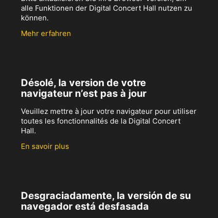
alle Funktionen der Digital Concert Hall nutzen zu
können.
Mehr erfahren
Désolé, la version de votre
navigateur n’est pas à jour
Veuillez mettre à jour votre navigateur pour utiliser
toutes les fonctionnalités de la Digital Concert
Hall.
En savoir plus
Desgraciadamente, la versión de su
navegador está desfasada