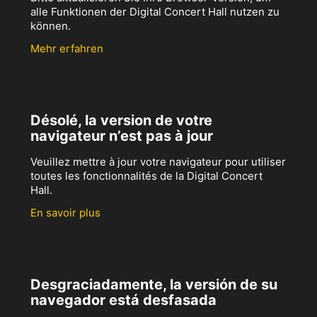
alle Funktionen der Digital Concert Hall nutzen zu
können.
Mehr erfahren
Désolé, la version de votre
navigateur n’est pas à jour
Veuillez mettre à jour votre navigateur pour utiliser
toutes les fonctionnalités de la Digital Concert
Hall.
En savoir plus
Desgraciadamente, la versión de su
navegador está desfasada