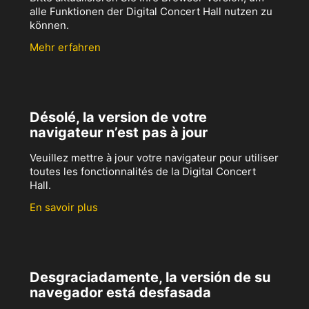
alle Funktionen der Digital Concert Hall nutzen zu
können.
Mehr erfahren
Désolé, la version de votre
navigateur n’est pas à jour
Veuillez mettre à jour votre navigateur pour utiliser
toutes les fonctionnalités de la Digital Concert
Hall.
En savoir plus
Desgraciadamente, la versión de su
navegador está desfasada