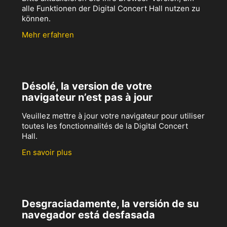
alle Funktionen der Digital Concert Hall nutzen zu
können.
Mehr erfahren
Désolé, la version de votre
navigateur n’est pas à jour
Veuillez mettre à jour votre navigateur pour utiliser
toutes les fonctionnalités de la Digital Concert
Hall.
En savoir plus
Desgraciadamente, la versión de su
navegador está desfasada