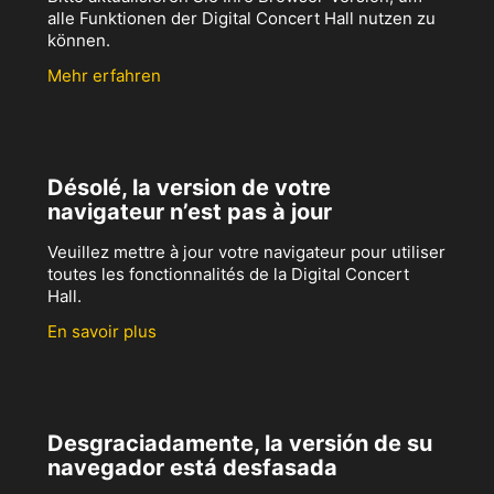
alle Funktionen der Digital Concert Hall nutzen zu
können.
Mehr erfahren
Désolé, la version de votre
navigateur n’est pas à jour
Veuillez mettre à jour votre navigateur pour utiliser
toutes les fonctionnalités de la Digital Concert
Hall.
En savoir plus
Desgraciadamente, la versión de su
navegador está desfasada