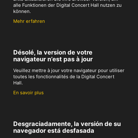
alle Funktionen der Digital Concert Hall nutzen zu
können.
Mehr erfahren
Désolé, la version de votre
navigateur n’est pas à jour
Veuillez mettre à jour votre navigateur pour utiliser
toutes les fonctionnalités de la Digital Concert
Hall.
En savoir plus
Desgraciadamente, la versión de su
navegador está desfasada