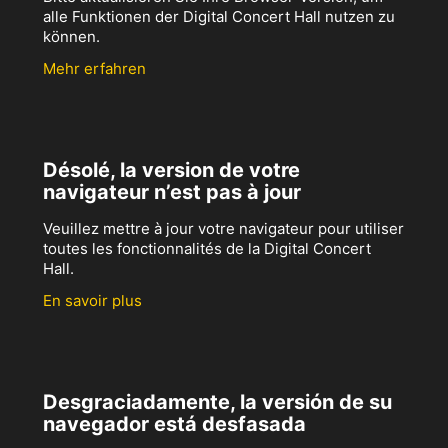
alle Funktionen der Digital Concert Hall nutzen zu
können.
Mehr erfahren
Désolé, la version de votre
navigateur n’est pas à jour
Veuillez mettre à jour votre navigateur pour utiliser
toutes les fonctionnalités de la Digital Concert
Hall.
En savoir plus
Desgraciadamente, la versión de su
navegador está desfasada