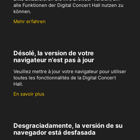
alle Funktionen der Digital Concert Hall nutzen zu
können.
Mehr erfahren
Désolé, la version de votre
navigateur n’est pas à jour
Veuillez mettre à jour votre navigateur pour utiliser
toutes les fonctionnalités de la Digital Concert
Hall.
En savoir plus
Desgraciadamente, la versión de su
navegador está desfasada