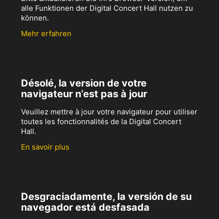
alle Funktionen der Digital Concert Hall nutzen zu
können.
Mehr erfahren
Désolé, la version de votre
navigateur n’est pas à jour
Veuillez mettre à jour votre navigateur pour utiliser
toutes les fonctionnalités de la Digital Concert
Hall.
En savoir plus
Desgraciadamente, la versión de su
navegador está desfasada