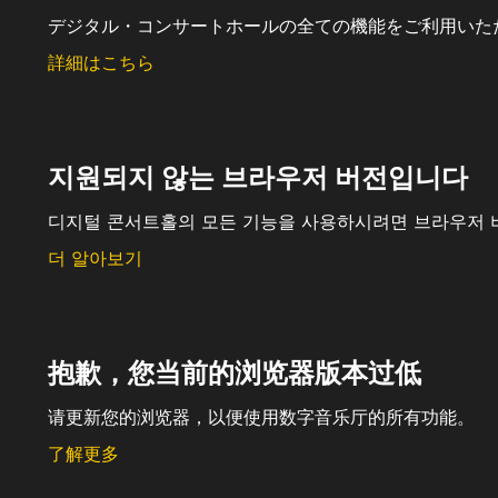
デジタル・コンサートホールの全ての機能をご利用いた
詳細はこちら
지원되지 않는 브라우저 버전입니다
디지털 콘서트홀의 모든 기능을 사용하시려면 브라우저 
더 알아보기
抱歉，您当前的浏览器版本过低
请更新您的浏览器，以便使用数字音乐厅的所有功能。
了解更多