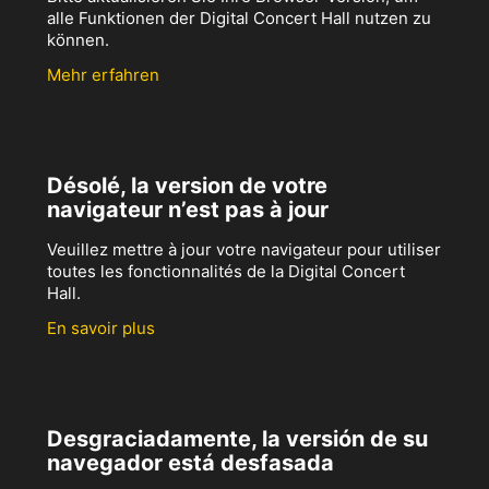
alle Funktionen der Digital Concert Hall nutzen zu
können.
Mehr erfahren
Désolé, la version de votre
navigateur n’est pas à jour
Veuillez mettre à jour votre navigateur pour utiliser
toutes les fonctionnalités de la Digital Concert
Hall.
En savoir plus
Desgraciadamente, la versión de su
navegador está desfasada