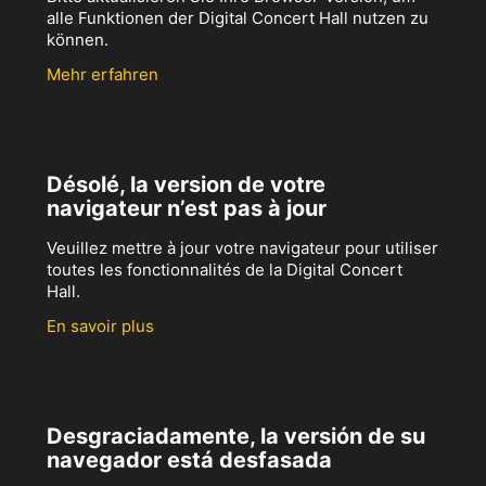
alle Funktionen der Digital Concert Hall nutzen zu
können.
Mehr erfahren
Désolé, la version de votre
navigateur n’est pas à jour
Veuillez mettre à jour votre navigateur pour utiliser
toutes les fonctionnalités de la Digital Concert
Hall.
En savoir plus
Desgraciadamente, la versión de su
navegador está desfasada