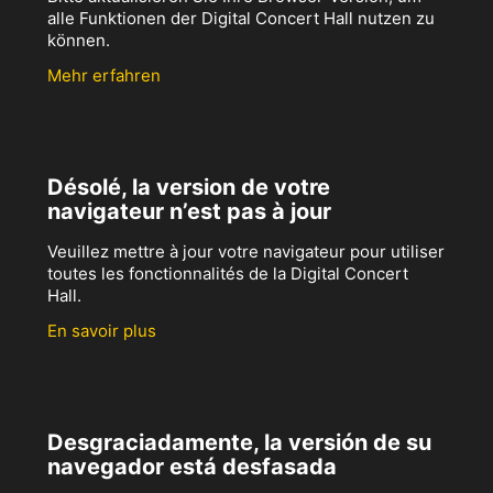
alle Funktionen der Digital Concert Hall nutzen zu
können.
Mehr erfahren
Désolé, la version de votre
navigateur n’est pas à jour
Veuillez mettre à jour votre navigateur pour utiliser
toutes les fonctionnalités de la Digital Concert
Hall.
En savoir plus
Desgraciadamente, la versión de su
navegador está desfasada