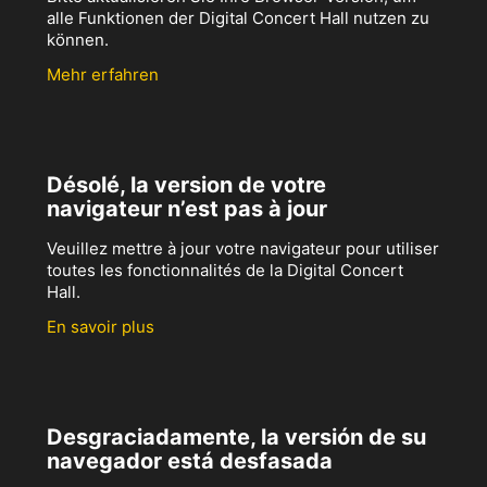
alle Funktionen der Digital Concert Hall nutzen zu
können.
Mehr erfahren
Désolé, la version de votre
navigateur n’est pas à jour
Veuillez mettre à jour votre navigateur pour utiliser
toutes les fonctionnalités de la Digital Concert
Hall.
En savoir plus
Desgraciadamente, la versión de su
navegador está desfasada