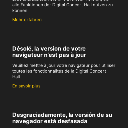
alle Funktionen der Digital Concert Hall nutzen zu
können.
Mehr erfahren
Désolé, la version de votre
navigateur n’est pas à jour
Veuillez mettre à jour votre navigateur pour utiliser
toutes les fonctionnalités de la Digital Concert
Hall.
En savoir plus
Desgraciadamente, la versión de su
navegador está desfasada