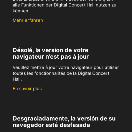
alle Funktionen der Digital Concert Hall nutzen zu
können.
Mehr erfahren
Désolé, la version de votre
navigateur n’est pas à jour
Veuillez mettre à jour votre navigateur pour utiliser
toutes les fonctionnalités de la Digital Concert
Hall.
En savoir plus
Desgraciadamente, la versión de su
navegador está desfasada