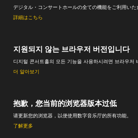
デジタル・コンサートホールの全ての機能をご利用いた
詳細はこちら
지원되지 않는 브라우저 버전입니다
디지털 콘서트홀의 모든 기능을 사용하시려면 브라우저 
더 알아보기
抱歉，您当前的浏览器版本过低
请更新您的浏览器，以便使用数字音乐厅的所有功能。
了解更多