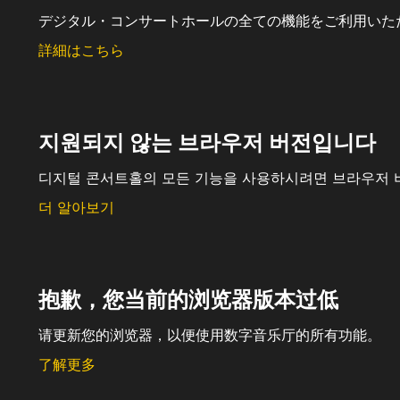
デジタル・コンサートホールの全ての機能をご利用いた
詳細はこちら
지원되지 않는 브라우저 버전입니다
디지털 콘서트홀의 모든 기능을 사용하시려면 브라우저 
더 알아보기
抱歉，您当前的浏览器版本过低
请更新您的浏览器，以便使用数字音乐厅的所有功能。
了解更多