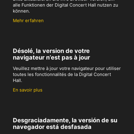
alle Funktionen der Digital Concert Hall nutzen zu
können.
Mehr erfahren
Désolé, la version de votre
navigateur n’est pas à jour
Veuillez mettre à jour votre navigateur pour utiliser
toutes les fonctionnalités de la Digital Concert
Hall.
En savoir plus
Desgraciadamente, la versión de su
navegador está desfasada