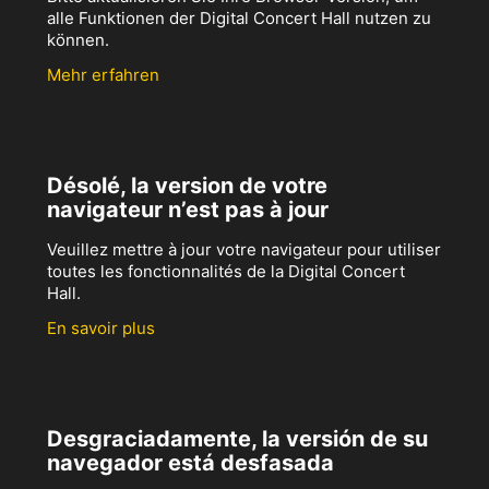
alle Funktionen der Digital Concert Hall nutzen zu
können.
Mehr erfahren
Désolé, la version de votre
navigateur n’est pas à jour
Veuillez mettre à jour votre navigateur pour utiliser
toutes les fonctionnalités de la Digital Concert
Hall.
En savoir plus
Desgraciadamente, la versión de su
navegador está desfasada