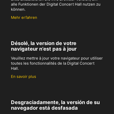
alle Funktionen der Digital Concert Hall nutzen zu
können.
Mehr erfahren
Désolé, la version de votre
navigateur n’est pas à jour
Veuillez mettre à jour votre navigateur pour utiliser
toutes les fonctionnalités de la Digital Concert
Hall.
En savoir plus
Desgraciadamente, la versión de su
navegador está desfasada