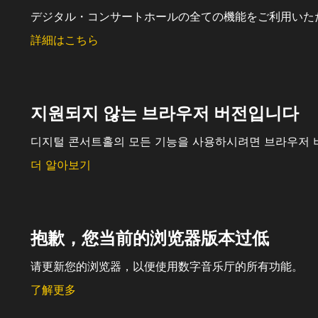
デジタル・コンサートホールの全ての機能をご利用いた
詳細はこちら
지원되지 않는 브라우저 버전입니다
디지털 콘서트홀의 모든 기능을 사용하시려면 브라우저 
더 알아보기
抱歉，您当前的浏览器版本过低
请更新您的浏览器，以便使用数字音乐厅的所有功能。
了解更多