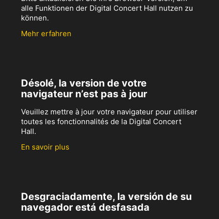
alle Funktionen der Digital Concert Hall nutzen zu
können.
Mehr erfahren
Désolé, la version de votre
navigateur n’est pas à jour
Veuillez mettre à jour votre navigateur pour utiliser
toutes les fonctionnalités de la Digital Concert
Hall.
En savoir plus
Desgraciadamente, la versión de su
navegador está desfasada