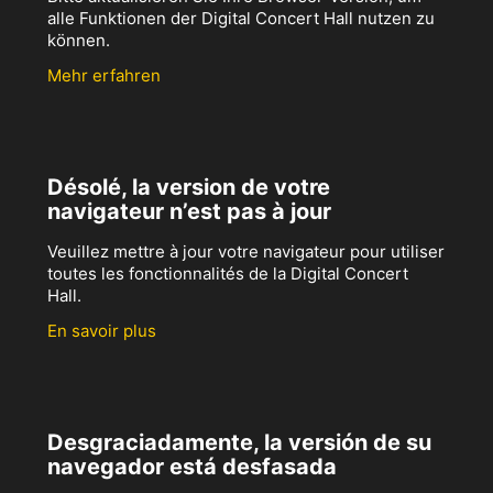
alle Funktionen der Digital Concert Hall nutzen zu
können.
Mehr erfahren
Désolé, la version de votre
navigateur n’est pas à jour
Veuillez mettre à jour votre navigateur pour utiliser
toutes les fonctionnalités de la Digital Concert
Hall.
En savoir plus
Desgraciadamente, la versión de su
navegador está desfasada