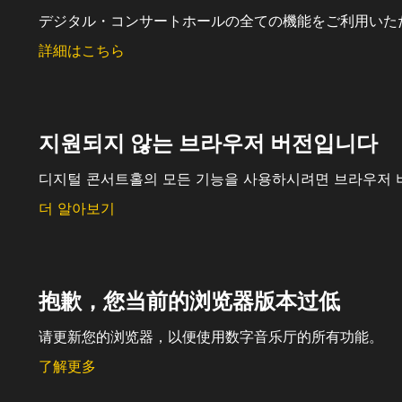
デジタル・コンサートホールの全ての機能をご利用いた
詳細はこちら
지원되지 않는 브라우저 버전입니다
디지털 콘서트홀의 모든 기능을 사용하시려면 브라우저 
더 알아보기
抱歉，您当前的浏览器版本过低
请更新您的浏览器，以便使用数字音乐厅的所有功能。
了解更多