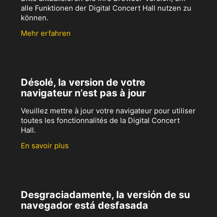
alle Funktionen der Digital Concert Hall nutzen zu
können.
Mehr erfahren
Désolé, la version de votre
navigateur n’est pas à jour
Veuillez mettre à jour votre navigateur pour utiliser
toutes les fonctionnalités de la Digital Concert
Hall.
En savoir plus
Desgraciadamente, la versión de su
navegador está desfasada