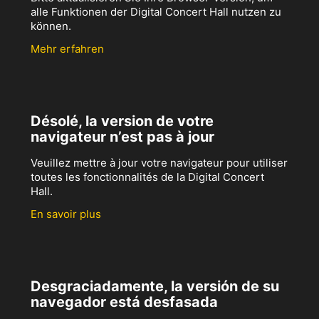
alle Funktionen der Digital Concert Hall nutzen zu
können.
Mehr erfahren
Désolé, la version de votre
navigateur n’est pas à jour
Veuillez mettre à jour votre navigateur pour utiliser
toutes les fonctionnalités de la Digital Concert
Hall.
En savoir plus
Desgraciadamente, la versión de su
navegador está desfasada