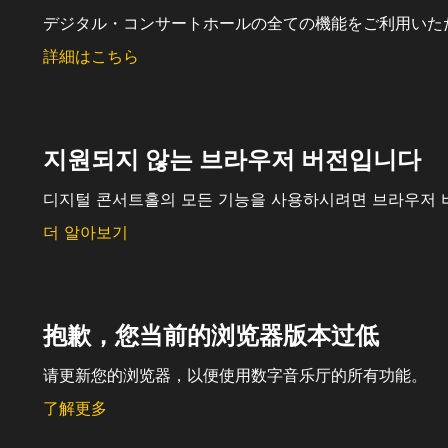
デジタル・コンサートホールの全ての機能をご利用いた
詳細はこちら
지원되지 않는 브라우저 버전입니다
디지털 콘서트홀의 모든 기능을 사용하시려면 브라우저 
더 알아보기
抱歉，您当前的浏览器版本过低
请更新您的浏览器，以便使用数字音乐厅的所有功能。
了解更多