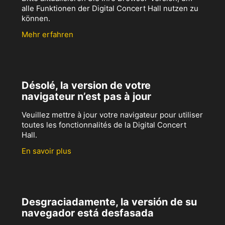
alle Funktionen der Digital Concert Hall nutzen zu
können.
Mehr erfahren
Désolé, la version de votre
navigateur n’est pas à jour
Veuillez mettre à jour votre navigateur pour utiliser
toutes les fonctionnalités de la Digital Concert
Hall.
En savoir plus
Desgraciadamente, la versión de su
navegador está desfasada