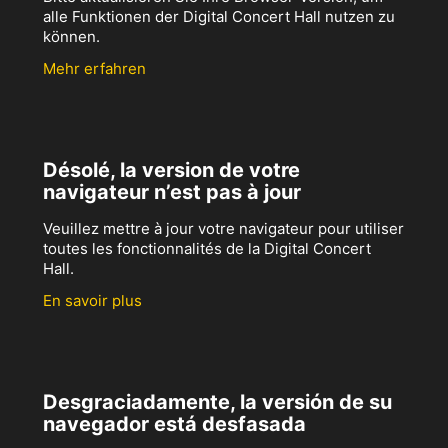
alle Funktionen der Digital Concert Hall nutzen zu
können.
Mehr erfahren
Désolé, la version de votre
navigateur n’est pas à jour
Veuillez mettre à jour votre navigateur pour utiliser
toutes les fonctionnalités de la Digital Concert
Hall.
En savoir plus
Desgraciadamente, la versión de su
navegador está desfasada