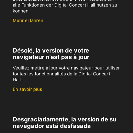
alle Funktionen der Digital Concert Hall nutzen zu
können.
Mehr erfahren
Désolé, la version de votre
navigateur n’est pas à jour
Veuillez mettre à jour votre navigateur pour utiliser
toutes les fonctionnalités de la Digital Concert
Hall.
En savoir plus
Desgraciadamente, la versión de su
navegador está desfasada