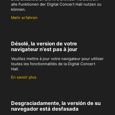
alle Funktionen der Digital Concert Hall nutzen zu
können.
Mehr erfahren
Désolé, la version de votre
navigateur n’est pas à jour
Veuillez mettre à jour votre navigateur pour utiliser
toutes les fonctionnalités de la Digital Concert
Hall.
En savoir plus
Desgraciadamente, la versión de su
navegador está desfasada