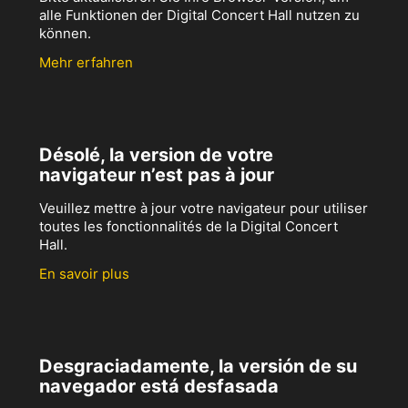
alle Funktionen der Digital Concert Hall nutzen zu
können.
Mehr erfahren
Désolé, la version de votre
navigateur n’est pas à jour
Veuillez mettre à jour votre navigateur pour utiliser
toutes les fonctionnalités de la Digital Concert
Hall.
En savoir plus
Desgraciadamente, la versión de su
navegador está desfasada