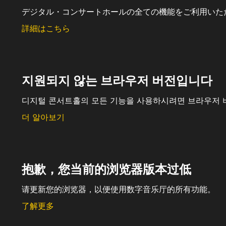
デジタル・コンサートホールの全ての機能をご利用いた
詳細はこちら
지원되지 않는 브라우저 버전입니다
디지털 콘서트홀의 모든 기능을 사용하시려면 브라우저 
더 알아보기
抱歉，您当前的浏览器版本过低
请更新您的浏览器，以便使用数字音乐厅的所有功能。
了解更多