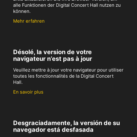
alle Funktionen der Digital Concert Hall nutzen zu
können.
Mehr erfahren
Désolé, la version de votre
navigateur n’est pas à jour
Veuillez mettre à jour votre navigateur pour utiliser
toutes les fonctionnalités de la Digital Concert
Hall.
En savoir plus
Desgraciadamente, la versión de su
navegador está desfasada