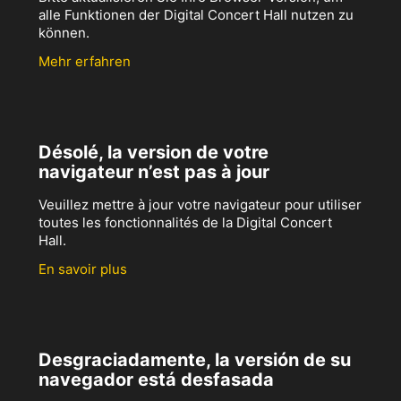
alle Funktionen der Digital Concert Hall nutzen zu
können.
Mehr erfahren
Désolé, la version de votre
navigateur n’est pas à jour
Veuillez mettre à jour votre navigateur pour utiliser
toutes les fonctionnalités de la Digital Concert
Hall.
En savoir plus
Desgraciadamente, la versión de su
navegador está desfasada