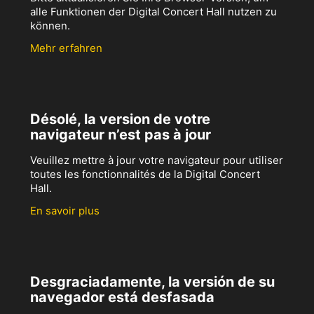
alle Funktionen der Digital Concert Hall nutzen zu
können.
Mehr erfahren
Désolé, la version de votre
navigateur n’est pas à jour
Veuillez mettre à jour votre navigateur pour utiliser
toutes les fonctionnalités de la Digital Concert
Hall.
En savoir plus
Desgraciadamente, la versión de su
navegador está desfasada