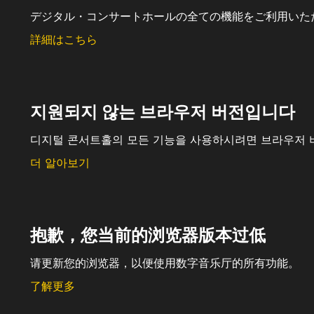
デジタル・コンサートホールの全ての機能をご利用いた
詳細はこちら
지원되지 않는 브라우저 버전입니다
디지털 콘서트홀의 모든 기능을 사용하시려면 브라우저 
더 알아보기
抱歉，您当前的浏览器版本过低
请更新您的浏览器，以便使用数字音乐厅的所有功能。
了解更多