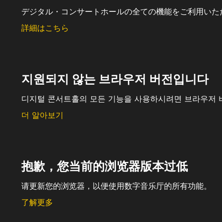
デジタル・コンサートホールの全ての機能をご利用いた
詳細はこちら
지원되지 않는 브라우저 버전입니다
디지털 콘서트홀의 모든 기능을 사용하시려면 브라우저 
더 알아보기
抱歉，您当前的浏览器版本过低
请更新您的浏览器，以便使用数字音乐厅的所有功能。
了解更多