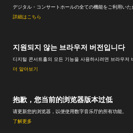
デジタル・コンサートホールの全ての機能をご利用いた
詳細はこちら
지원되지 않는 브라우저 버전입니다
디지털 콘서트홀의 모든 기능을 사용하시려면 브라우저 
더 알아보기
抱歉，您当前的浏览器版本过低
请更新您的浏览器，以便使用数字音乐厅的所有功能。
了解更多