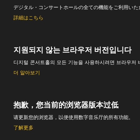
デジタル・コンサートホールの全ての機能をご利用いた
詳細はこちら
지원되지 않는 브라우저 버전입니다
디지털 콘서트홀의 모든 기능을 사용하시려면 브라우저 
더 알아보기
抱歉，您当前的浏览器版本过低
请更新您的浏览器，以便使用数字音乐厅的所有功能。
了解更多