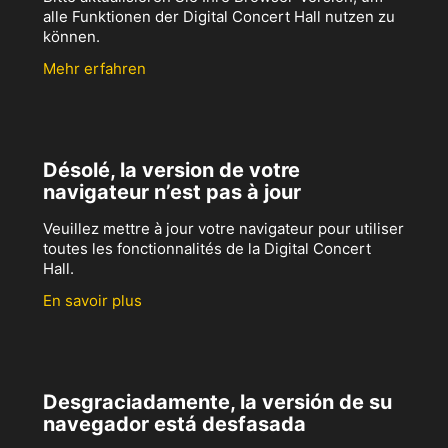
alle Funktionen der Digital Concert Hall nutzen zu
können.
Mehr erfahren
Désolé, la version de votre
navigateur n’est pas à jour
Veuillez mettre à jour votre navigateur pour utiliser
toutes les fonctionnalités de la Digital Concert
Hall.
En savoir plus
Desgraciadamente, la versión de su
navegador está desfasada