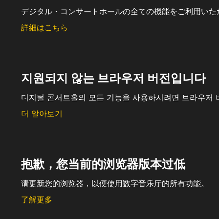
デジタル・コンサートホールの全ての機能をご利用いた
詳細はこちら
지원되지 않는 브라우저 버전입니다
디지털 콘서트홀의 모든 기능을 사용하시려면 브라우저 
더 알아보기
抱歉，您当前的浏览器版本过低
请更新您的浏览器，以便使用数字音乐厅的所有功能。
了解更多