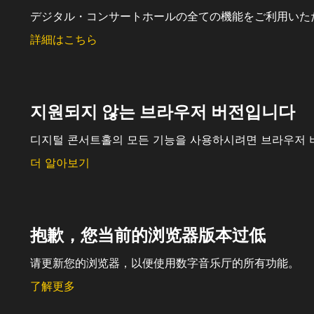
デジタル・コンサートホールの全ての機能をご利用いた
詳細はこちら
지원되지 않는 브라우저 버전입니다
디지털 콘서트홀의 모든 기능을 사용하시려면 브라우저 
더 알아보기
抱歉，您当前的浏览器版本过低
请更新您的浏览器，以便使用数字音乐厅的所有功能。
了解更多