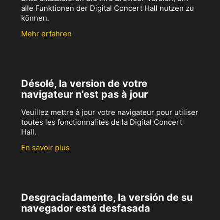
alle Funktionen der Digital Concert Hall nutzen zu
können.
Mehr erfahren
Désolé, la version de votre
navigateur n’est pas à jour
Veuillez mettre à jour votre navigateur pour utiliser
toutes les fonctionnalités de la Digital Concert
Hall.
En savoir plus
Desgraciadamente, la versión de su
navegador está desfasada