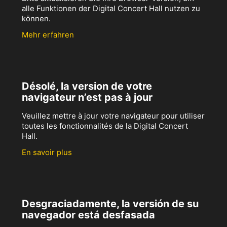
alle Funktionen der Digital Concert Hall nutzen zu
können.
Mehr erfahren
Désolé, la version de votre
navigateur n’est pas à jour
Veuillez mettre à jour votre navigateur pour utiliser
toutes les fonctionnalités de la Digital Concert
Hall.
En savoir plus
Desgraciadamente, la versión de su
navegador está desfasada