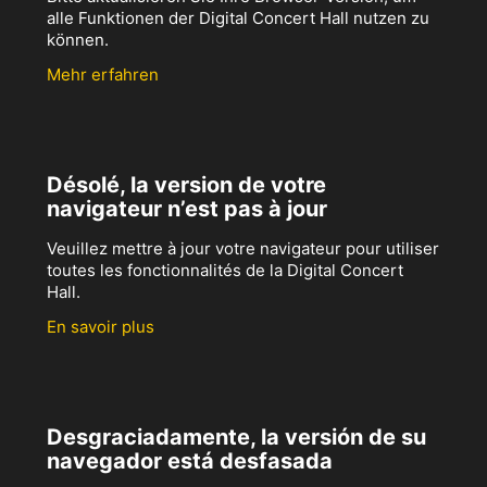
alle Funktionen der Digital Concert Hall nutzen zu
können.
Mehr erfahren
Désolé, la version de votre
navigateur n’est pas à jour
Veuillez mettre à jour votre navigateur pour utiliser
toutes les fonctionnalités de la Digital Concert
Hall.
En savoir plus
Desgraciadamente, la versión de su
navegador está desfasada