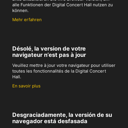
alle Funktionen der Digital Concert Hall nutzen zu
können.
Mehr erfahren
Désolé, la version de votre
navigateur n’est pas à jour
Veuillez mettre à jour votre navigateur pour utiliser
toutes les fonctionnalités de la Digital Concert
Hall.
En savoir plus
Desgraciadamente, la versión de su
navegador está desfasada