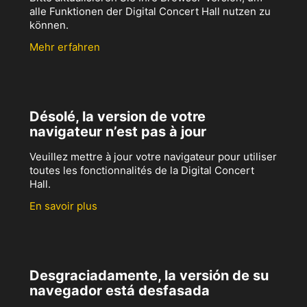
alle Funktionen der Digital Concert Hall nutzen zu
können.
Mehr erfahren
Désolé, la version de votre
navigateur n’est pas à jour
Veuillez mettre à jour votre navigateur pour utiliser
toutes les fonctionnalités de la Digital Concert
Hall.
En savoir plus
Desgraciadamente, la versión de su
navegador está desfasada